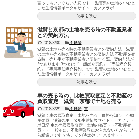
言ってもいいぐらい大切です 滋賀県の土地を中心と
した生活情報ポータルサイト カノアラボ
記事を読む
滋賀と京都の土地を売る時の不動産業者
との契約方法
2018/3/30
不動産
滋賀の土地を売る時の不動産業者との契約方法 滋賀
の土地を売る時の不動産業者との契約方法 不動産を売
る時、売り手が不動産業者と契約する際、契約方法が
3つあります 3つとは『一般媒介契約』『専任媒介契
約』『専属専任媒介契約』です 滋賀の土地を中心とし
た生活情報ポータルサイト カノアラボ
記事を読む
車の売る時の、比較買取査定と不動産の
買取査定 滋賀・京都で土地を売る
2018/3/29
不動産
,
車
滋賀で車の買取査定 土地を売る 価格を知る 不動
産売買 滋賀のポータル生活情報サイト・・カノアラ
ボ日記 車の売買買取査定 土地の売買・・不動産売
買・・ 一般的に、不動産業界におられない方からした
ら縁遠いです でも、その時はやって来ます・・