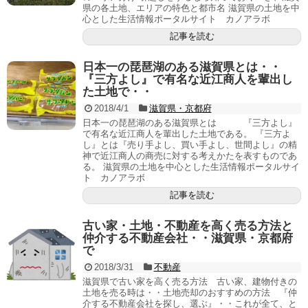
県の各土地、エリアの特色と都市名 滋賀県の土地を中
心とした生活情報ポータルサイト カノアラボ
記事を読む
日本一の琵琶湖のある滋賀県とは・・
『三方よし』で有名な近江商人を輩出し
た土地で・・
2018/4/1
滋賀県・京都府
日本一の琵琶湖のある滋賀県とは 『三方よし』
で有名な近江商人を輩出した土地である。 『三方よ
し』とは『売り手よし、買い手よし、世間よし』の精
神で近江商人の商売に対する考えかたを表すものであ
る。 滋賀県の土地を中心とした生活情報ポータルサイ
ト カノアラボ
記事を読む
古い家・土地・不動産を高く売る方法と
仲介する不動産会社・・滋賀県・京都府
で
2018/3/31
不動産
滋賀県で古い家を高く売る方法 古い家、建物付きの
土地を売る時は・・土地売却のおすすめの方法 『仲
介する不動産会社を探し、選ぶ』・・これが全て、と