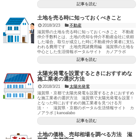
記事を読む
土地を売る時に知っておくべきこと
2018/3/23
不動産
滋賀県の土地を売る時に知っておくべきこと 不動産
仲介手数料とは、土地の売却を仲介不動産会社に依頼
した場合、取引が成立した時に不動産仲介業者に支払
われる費用です 土地売買諸費用編 滋賀県の土地を
中心とした生活情報ポータルサイト カノアラボ
記事を読む
太陽光発電を設置するときにおすすめな
施工業者の選択方法
2018/3/21
太陽光発電
滋賀県・京都で太陽光発電を設置するときにおすすめ
な施工業者の選択方法 滋賀県で太陽光発電を設置！
となった時におすすめの施工業者を見つける方
法・・ 滋賀県・京都のポータル生活情報サイト カ
ノアラボ | kanoalabo
記事を読む
土地の価格、売却相場を調べる方法 滋