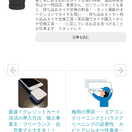
春と冬に必ず訪れるタイヤ交換の時期 滋賀県長浜
市はカー用品店、車屋さん、ガソリンスタンドも多
く、持ち込みタイヤ交換の料金・・ネット通販やオ
ークションでタイヤを買い・・持ち込みタイヤ＋持
ち込みタイヤ交換工賃＝実店舗でタイヤ購入＋タイ
ヤ交換工賃・・・に応じているお店を見つけること
が出来ます スタッドレス
記事を読む
最速！クレジットカード
梅雨の季節・・エアコン
決済の導入方法 個人事
クリーニングとハウスク
業主・フリーランス・自
リーニングの必要性 カ
営業でも大丈夫！！
ビとアレルギー性鼻炎・