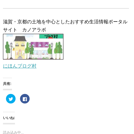
滋賀・京都の土地を中心としたおすすめ生活情報ポータル
サイト カノアラボ
にほんブログ村
共有:
ク
F
リ
a
ッ
c
ク
e
し
b
て
o
いいね:
T
o
w
k
i
で
t
共
読み込み中...
t
有