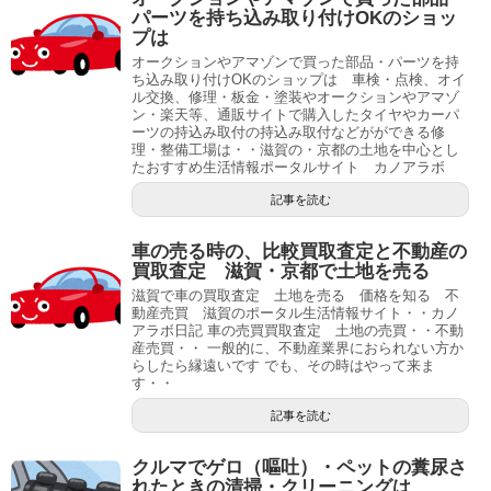
パーツを持ち込み取り付けOKのショッ
プは
オークションやアマゾンで買った部品・パーツを持
ち込み取り付けOKのショップは 車検・点検、オイ
ル交換、修理・板金・塗装やオークションやアマゾ
ン・楽天等、通販サイトで購入したタイヤやカーパ
ーツの持込み取付の持込み取付などがができる修
理・整備工場は・・滋賀の・京都の土地を中心とし
たおすすめ生活情報ポータルサイト カノアラボ
記事を読む
車の売る時の、比較買取査定と不動産の
買取査定 滋賀・京都で土地を売る
滋賀で車の買取査定 土地を売る 価格を知る 不
動産売買 滋賀のポータル生活情報サイト・・カノ
アラボ日記 車の売買買取査定 土地の売買・・不動
産売買・・ 一般的に、不動産業界におられない方か
らしたら縁遠いです でも、その時はやって来ま
す・・
記事を読む
クルマでゲロ（嘔吐）・ペットの糞尿さ
れたときの清掃・クリーニングは