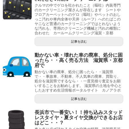
クルマの中でゲロを吐かれたこと（嘔吐）内装専門
のカークリーニング屋さんが存在します シートや
フロアカーペットへのゲロ（嘔吐）やペットのおし
っこ汚れや車内全体や天井（ルーフ）へのたばこの
ヤニなど普通のカークリーニングではとれないよう
な汚れも、専用のクリーニング機械と汚れの種類に
合わせた カールームクリーニング滋賀・京都
記事を読む
動かない車・壊れた車の廃車、処分に困
ったら・・高く売る方法 滋賀県・京都
府で
動かない車の廃車、処分に困ったら・・滋賀県
で・・事故車、不動車、不人気車の廃車、買取り、
処分を滋賀県でするなら・・一度見積り査定をお願
いすることをお勧めします。 滋賀県の土地を中心と
したおすすめ生活情報ポータルサイト カノアラボ
記事を読む
長浜市で一番安い！！持ち込みスタッド
レスタイヤ・夏タイヤ交換ができるお店
はどこ・・？