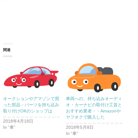
e
す
r
る
で
に
共
は
有
ク
(
リ
新
ッ
し
ク
い
し
ウ
て
ィ
く
ン
だ
ド
さ
関連
ウ
い
で
(
開
新
き
し
ま
い
す
ウ
)
ィ
ン
ド
ウ
で
開
き
オークションやアマゾンで買
車両への、持ち込みオーディ
ま
す
った部品・パーツを持ち込み
オ・カーナビの取付け工賃と
)
取り付けOKのショップは
おすすめ業者・・Amazonや
ヤフオクで購入した
2018年4月18日
In “車”
2018年5月8日
In “車”