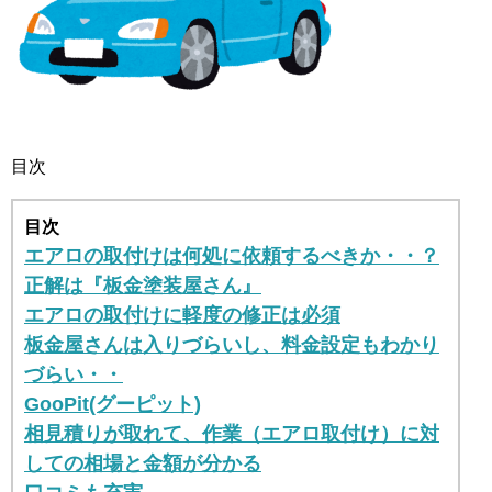
目次
目次
エアロの取付けは何処に依頼するべきか・・？
正解は『板金塗装屋さん』
エアロの取付けに軽度の修正は必須
板金屋さんは入りづらいし、料金設定もわかり
づらい・・
GooPit(グーピット)
相見積りが取れて、作業（エアロ取付け）に対
しての相場と金額が分かる