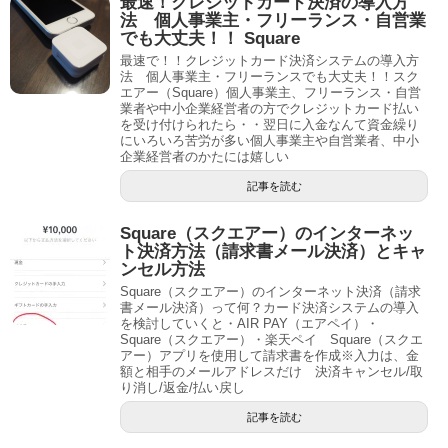
最速！クレジットカード決済の導入方
法 個人事業主・フリーランス・自営業
でも大丈夫！！ Square
最速で！！クレジットカード決済システムの導入方
法 個人事業主・フリーランスでも大丈夫！！スク
エアー（Square）個人事業主、フリーランス・自営
業者や中小企業経営者の方でクレジットカード払い
を受け付けられたら・・翌日に入金なんて資金繰り
にいろいろ苦労が多い個人事業主や自営業者、中小
企業経営者のかたには嬉しい
記事を読む
Square（スクエアー）のインターネッ
ト決済方法（請求書メール決済）とキャ
ンセル方法
Square（スクエアー）のインターネット決済（請求
書メール決済）って何？カード決済システムの導入
を検討していくと・AIR PAY（エアペイ）・
Square（スクエアー）・楽天ペイ Square（スクエ
アー）アプリを使用して請求書を作成※入力は、金
額と相手のメールアドレスだけ 決済キャンセル/取
り消し/返金/払い戻し
記事を読む