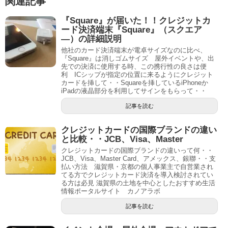
関連記事
『Square』が届いた！！クレジットカ
ード決済端末『Square』（スクエア
―）の詳細説明
他社のカード決済端末が電卓サイズなのに比べ、
『Square』は消しゴムサイズ 屋外イベントや、出
先での決済に使用する時、この携行性の良さは便
利 ICシップが指定の位置に来るようにクレジット
カードを挿して・・Squareを挿しているiPhoneか
iPadの液晶部分を利用してサインをもらって・・
記事を読む
クレジットカードの国際ブランドの違い
と比較・・JCB、Visa、Master
クレジットカードの国際ブランドの違いって何・・
JCB、Visa、Master Card、アメックス、銀聯・・支
払い方法 滋賀県・京都の個人事業主で自営業され
てる方でクレジットカード決済を導入検討されてい
る方は必見 滋賀県の土地を中心としたおすすめ生活
情報ポータルサイト カノアラボ
記事を読む