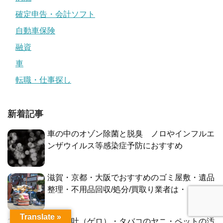
確定申告・会計ソフト
自動車保険
融資
車
転職・仕事探し
新着記事
車の中のオゾン除菌と脱臭 ノロやインフルエ
ンザウイルス等感染症予防におすすめ
滋賀・京都・大阪でおすすめのゴミ屋敷・遺品
整理・不用品回収/処分/買取り業者は・・
Translate »
車内嘔吐（ゲロ）・タバコのヤニ・ペットの汚