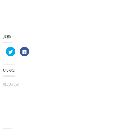
共有:
ク
F
リ
a
ッ
c
ク
e
し
b
て
o
いいね:
T
o
w
k
i
で
t
共
読み込み中...
t
有
e
す
r
る
で
に
共
は
有
ク
(
リ
新
ッ
し
ク
い
し
ウ
て
ィ
く
ン
だ
ド
さ