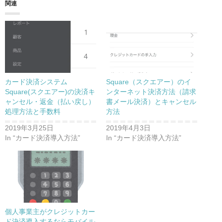
関連
ウ
い
で
(
開
新
き
し
ま
い
す
ウ
)
ィ
ン
ド
ウ
で
開
き
カード決済システム
Square（スクエアー）のイ
ま
す
Square(スクエアー)の決済キ
ンターネット決済方法（請求
)
ャンセル・返金（払い戻し）
書メール決済）とキャンセル
処理方法と手数料
方法
2019年3月25日
2019年4月3日
In “カード決済導入方法”
In “カード決済導入方法”
個人事業主がクレジットカー
ド決済導入するならモバイル