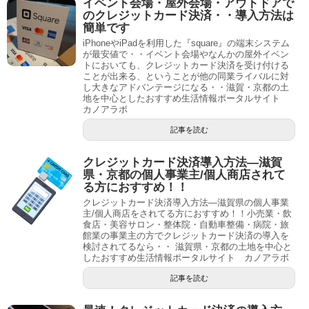
イベント会場・屋外会場・アウトドアで
のクレジットカード決済・・導入方法は
簡単です
iPhoneやiPadを利用した『square』の端末システム
が最安値で・・イベント会場やなんかの屋外イベン
トにおいても、クレジットカード決済を受け付ける
ことが出来る、ということが他の同業ライバルに対
し大きなアドバンテージになる・・滋賀・京都の土
地を中心としたおすすめ生活情報ポータルサイト
カノアラボ
記事を読む
クレジットカード決済導入方法―滋賀
県・京都の個人事業主/個人商店されて
る方におすすめ！！
クレジットカード決済導入方法―滋賀県の個人事業
主/個人商店をされてる方におすすめ！！小売業・飲
食店・美容サロン・整体院・自動車整備・病院・旅
館業の事業主の方でクレジットカード決済の導入を
検討されてるなら・・ 滋賀県・京都の土地を中心と
したおすすめ生活情報ポータルサイト カノアラボ
記事を読む