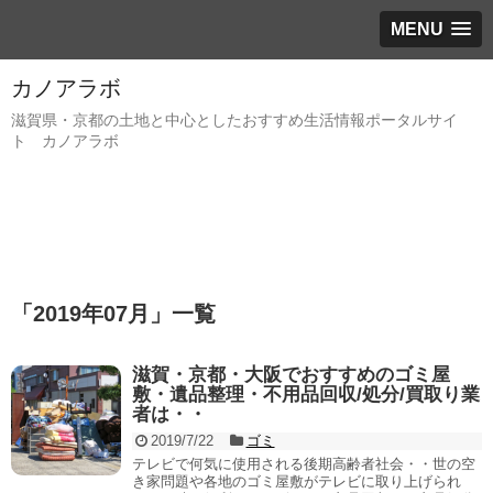
MENU
カノアラボ
滋賀県・京都の土地と中心としたおすすめ生活情報ポータルサイ
ト カノアラボ
「
2019年07月
」
一覧
滋賀・京都・大阪でおすすめのゴミ屋
敷・遺品整理・不用品回収/処分/買取り業
者は・・
2019/7/22
ゴミ
テレビで何気に使用される後期高齢者社会・・世の空
き家問題や各地のゴミ屋敷がテレビに取り上げられ