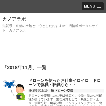
MENU
カノアラボ
滋賀県・京都の土地と中心としたおすすめ生活情報ポータルサイ
ト カノアラボ
「
2018年11月
」
一覧
ドローンを使ったお仕事イロイロ ドロ
ーンで就職・転職なら・・
2018/11/19
ドローン空撮
ドローンを使用した仕事は幅広く、今後も新たな可能
性が開けています 主な分野として・映像分野・土
木・測量分野・農業分野・インフラメンテナンス・警