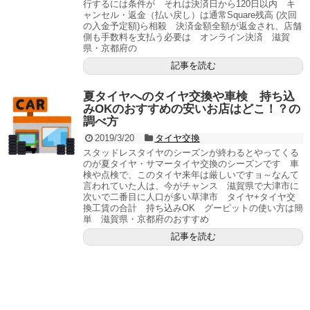
行するには条件が それは決済日から120日以内 キ
ャンセル・返金（払い戻し）は通常Square残高 (次回
の入金予定額)ら相殺 決済金額全額が返金され、店舗
側も手数料を支払う必要は オンライン決済 滋賀
県・京都府の
記事を読む
夏タイヤへのタイヤ交換や車検 持ち込
みOKのおすすめの安いお店はどこ！？の
調べ方
2019/3/20
タイヤ交換
スタッドレスタイヤのシーズンが終わるとやってくる
のが夏タイヤ・サマータイヤ交換のシーズンです 車
検や点検で、このタイヤ来年は厳しいですョ～なんて
言われていた人は、今がチャンス 滋賀県で大津市に
次いで二番目に人口が多い草津市 タイヤ+タイヤ交
換工賃の合計 持ち込みOK グーピットの使い方は簡
単 滋賀県・京都府のおすすめ
記事を読む