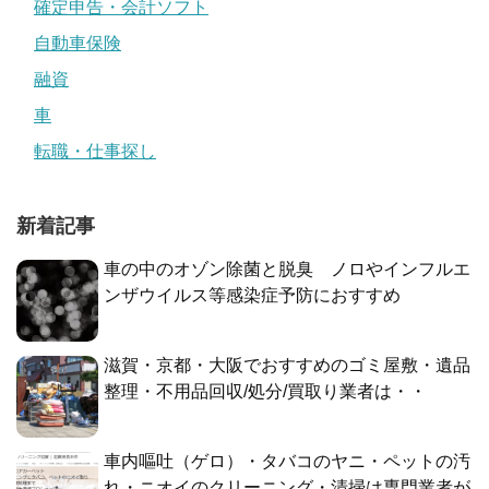
確定申告・会計ソフト
自動車保険
融資
車
転職・仕事探し
新着記事
車の中のオゾン除菌と脱臭 ノロやインフルエ
ンザウイルス等感染症予防におすすめ
滋賀・京都・大阪でおすすめのゴミ屋敷・遺品
整理・不用品回収/処分/買取り業者は・・
車内嘔吐（ゲロ）・タバコのヤニ・ペットの汚
れ・ニオイのクリーニング・清掃は専門業者が