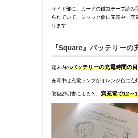
サイド部に、カードの磁気テープ読み
られていて、ジャック側に充電中ー充
ります
『Square』バッテリーの
バッテリーの充電時間の目
端末内の
充電中は充電ランプがオレンジ色に点
満充電で12～
取扱説明書によると、