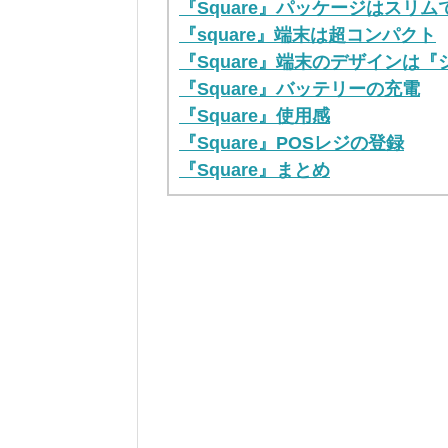
『Square』パッケージはスリム
『square』端末は超コンパクト
『Square』端末のデザインは
『Square』バッテリーの充電
『Square』使用感
『Square』POSレジの登録
『Square』まとめ