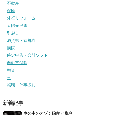
不動産
保険
外壁リフォーム
太陽光発電
引越し
滋賀県・京都府
病院
確定申告・会計ソフト
自動車保険
融資
車
転職・仕事探し
新着記事
車の中のオゾン除菌と脱臭