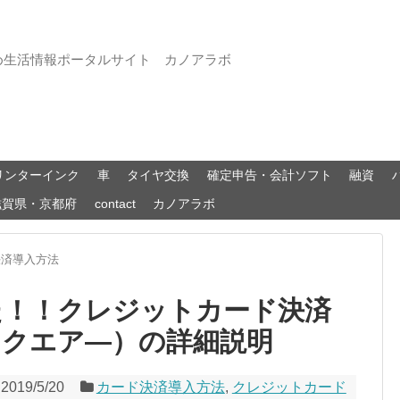
め生活情報ポータルサイト カノアラボ
リンターインク
車
タイヤ交換
確定申告・会計ソフト
融資
滋賀県・京都府
contact
カノアラボ
決済導入方法
いた！！クレジットカード決済
（スクエア―）の詳細説明
2019/5/20
カード決済導入方法
,
クレジットカード