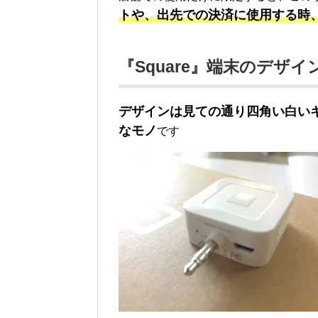
トや、出先での決済に使用する時
『Square』端末のデザ
デザインは見ての通り四角い白い
なモノ
です