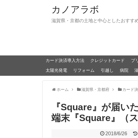
カノアラボ
滋賀県・京都の土地と中心としたおすす
カード決済導入方法
クレジットカード
プ
太陽光発電
リフォーム
引越し
病院
ホーム
滋賀県・京都府
カード
『Square』が届
端末『Square』
2018/6/26