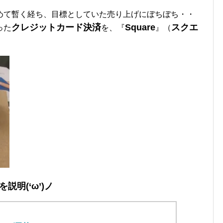
めて暫く経ち、目標としていた売り上げにぼちぼち・・
クレジットカード決済
Square
スクエ
った
を、『
』（
を説明(‘ω’)ノ