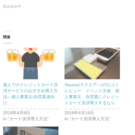
i
で
t
共
読み込み中...
t
有
e
す
r
る
で
に
共
は
有
ク
(
リ
新
ッ
し
ク
関連
い
し
ウ
て
ィ
く
ン
だ
ド
さ
ウ
い
で
(
開
新
き
し
ま
い
す
ウ
)
ィ
ン
個人でのクレジットカード決
Square(スクエア―)の口コミ
ド
ウ
済サービスのおすすめ導入方
レビュー イベント主催、個
で
法―個人事業主/自営業者向
人事業主、自営業にクレジッ
開
き
け
トカード決済導入するなら
ま
す
)
2018年4月8日
2018年4月14日
In “カード決済導入方法”
In “カード決済導入方法”