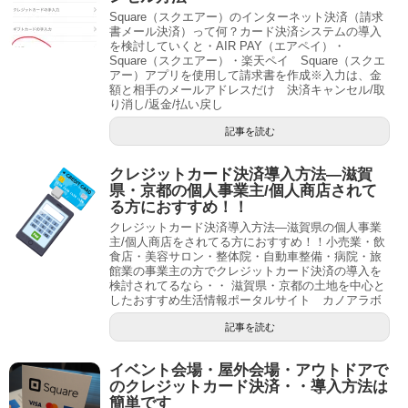
Square（スクエアー）のインターネット決済（請求
書メール決済）って何？カード決済システムの導入
を検討していくと・AIR PAY（エアペイ）・
Square（スクエアー）・楽天ペイ Square（スクエ
アー）アプリを使用して請求書を作成※入力は、金
額と相手のメールアドレスだけ 決済キャンセル/取
り消し/返金/払い戻し
記事を読む
クレジットカード決済導入方法―滋賀
県・京都の個人事業主/個人商店されて
る方におすすめ！！
クレジットカード決済導入方法―滋賀県の個人事業
主/個人商店をされてる方におすすめ！！小売業・飲
食店・美容サロン・整体院・自動車整備・病院・旅
館業の事業主の方でクレジットカード決済の導入を
検討されてるなら・・ 滋賀県・京都の土地を中心と
したおすすめ生活情報ポータルサイト カノアラボ
記事を読む
イベント会場・屋外会場・アウトドアで
のクレジットカード決済・・導入方法は
簡単です