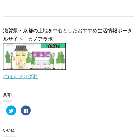
滋賀県・京都の土地を中心としたおすすめ生活情報ポータ
ルサイト カノアラボ
にほんブログ村
共有:
ク
F
リ
a
ッ
c
ク
e
し
b
て
o
いいね:
T
o
w
k