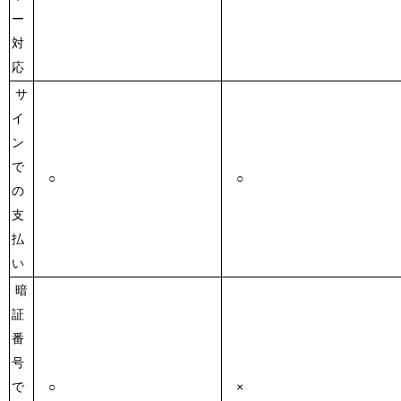
ー
対
応
サ
イ
ン
で
○
○
の
支
払
い
暗
証
番
号
で
○
×