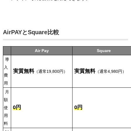
AirPAYとSquare比較
Air Pay
Square
導
入
実質無料
実質無料
（通常19,800円）
（通常4,980円）
費
用
月
額
0円
0円
使
用
料