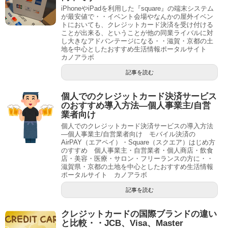
iPhoneやiPadを利用した『square』の端末システム
が最安値で・・イベント会場やなんかの屋外イベン
トにおいても、クレジットカード決済を受け付ける
ことが出来る、ということが他の同業ライバルに対
し大きなアドバンテージになる・・滋賀・京都の土
地を中心としたおすすめ生活情報ポータルサイト
カノアラボ
記事を読む
個人でのクレジットカード決済サービス
のおすすめ導入方法―個人事業主/自営
業者向け
個人でのクレジットカード決済サービスの導入方法
―個人事業主/自営業者向け モバイル決済の
AirPAY（エアペイ）・Square（スクエア）はじめ方
のすすめ 個人事業主・自営業者・個人商店・飲食
店・美容・医療・サロン・フリーランスの方に・・
滋賀県・京都の土地を中心としたおすすめ生活情報
ポータルサイト カノアラボ
記事を読む
クレジットカードの国際ブランドの違い
と比較・・JCB、Visa、Master