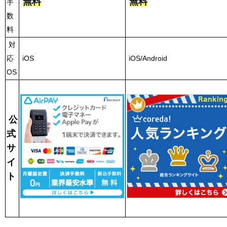
無料
無料
手
数
料
対
応
iOS
iOS/Android
OS
公
式
サ
イ
ト