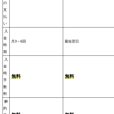
の
支
払
い
入
金
月3～6回
最短翌日
時
期
入
金
時
無料
無料
手
数
料
解
約