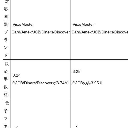
対
応
国
際
Visa/Master
Visa/Master
ブ
Card/Amex/JCB/Diners/Discover
Card/Amex/JCB/Diners/Discove
ラ
ン
ド
決
済
3.25
3.24
手
※JCB/Diners/Discoverが3.74％
※JCBのみ3.95％
数
料
電
子
マ
ネ
○
×