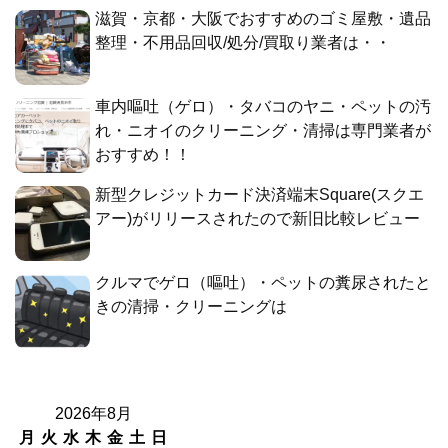
滋賀・京都・大阪でおすすめのゴミ屋敷・遺品
整理・不用品回収/処分/買取り業者は・・
車内嘔吐（ゲロ）・タバコのヤニ・ペットの汚
れ・ニオイのクリーニング・清掃は専門業者が
おすすめ！！
新型クレジットカード決済端末Square(スクエ
アー)がリリースされたので新旧比較レビュー
クルマでゲロ（嘔吐）・ペットの糞尿されたと
きの清掃・クリーニングは
2026年8月
月
火
水
木
金
土
日