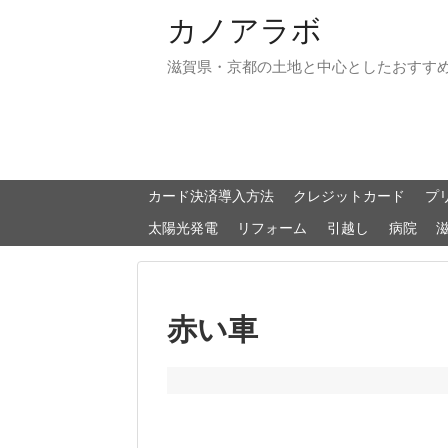
カノアラボ
滋賀県・京都の土地と中心としたおすす
カード決済導入方法
クレジットカード
プ
太陽光発電
リフォーム
引越し
病院
赤い車