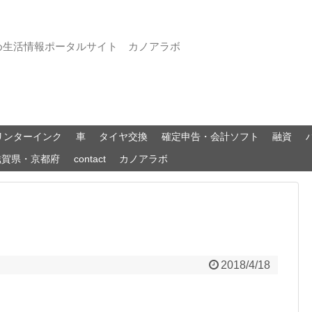
め生活情報ポータルサイト カノアラボ
リンターインク
車
タイヤ交換
確定申告・会計ソフト
融資
滋賀県・京都府
contact
カノアラボ
2018/4/18