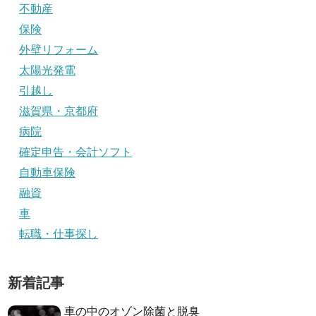
不動産
保険
外壁リフォーム
太陽光発電
引越し
滋賀県・京都府
病院
確定申告・会計ソフト
自動車保険
融資
車
転職・仕事探し
新着記事
車の中のオゾン除菌と脱臭