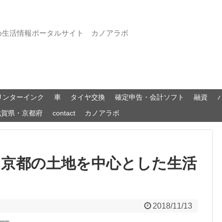
め生活情報ポータルサイト カノアラボ
リンターインク
車
タイヤ交換
確定申告・会計ソフト
融資
滋賀県・京都府
contact
カノアラボ
・京都の土地を中心とした生活
2018/11/13