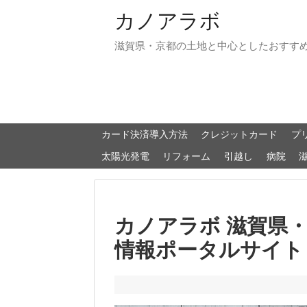
カノアラボ
滋賀県・京都の土地と中心としたおすす
カード決済導入方法
クレジットカード
プ
太陽光発電
リフォーム
引越し
病院
カノアラボ 滋賀県
情報ポータルサイト