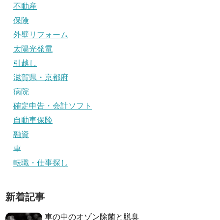
不動産
保険
外壁リフォーム
太陽光発電
引越し
滋賀県・京都府
病院
確定申告・会計ソフト
自動車保険
融資
車
転職・仕事探し
新着記事
車の中のオゾン除菌と脱臭