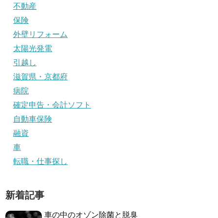
不動産
保険
外壁リフォーム
太陽光発電
引越し
滋賀県・京都府
病院
確定申告・会計ソフト
自動車保険
融資
車
転職・仕事探し
新着記事
車の中のオゾン除菌と脱臭