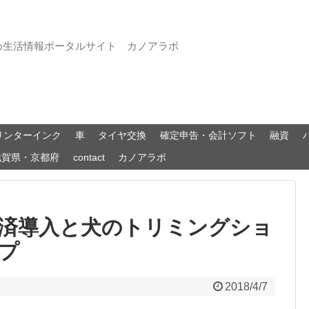
め生活情報ポータルサイト カノアラボ
リンターインク
車
タイヤ交換
確定申告・会計ソフト
融資
滋賀県・京都府
contact
カノアラボ
済導入と犬のトリミングショ
プ
2018/4/7